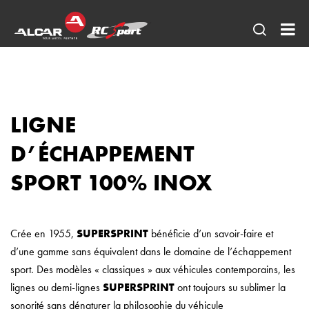
Ouvrir
RC
une
SP
recherc
AL
FR
LIGNE
AE
D’
É
CHAPPEMENT
SPORT 100% INOX
Crée en 1955,
SUPERSPRINT
bénéficie d’un savoir-faire et
d’une gamme sans équivalent dans le domaine de l’échappement
sport. Des modèles « classiques » aux véhicules contemporains, les
lignes ou demi-lignes
SUPERSPRINT
ont toujours su sublimer la
sonorité sans dénaturer la philosophie du véhicule