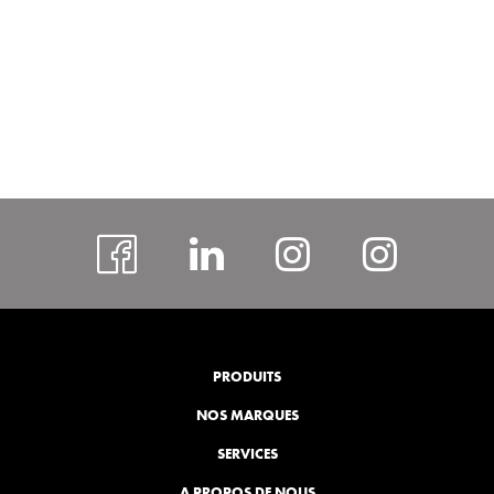
facebook
#
Instagram
insta
rcspor
PRODUITS
NOS MARQUES
SERVICES
A PROPOS DE NOUS