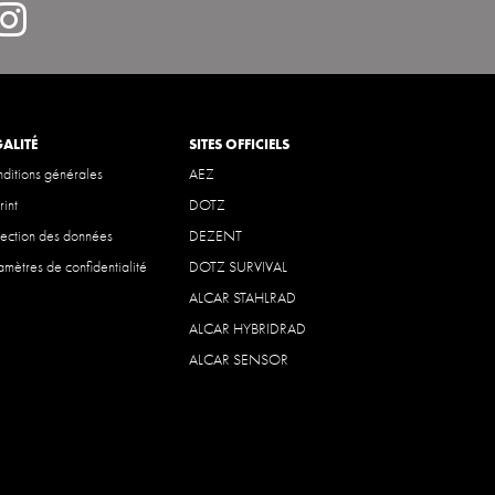
m
instagram
rcsport
GALITÉ
SITES OFFICIELS
ditions générales
AEZ
rint
DOTZ
tection des données
DEZENT
amètres de confidentialité
DOTZ SURVIVAL
ALCAR STAHLRAD
ALCAR HYBRIDRAD
ALCAR SENSOR