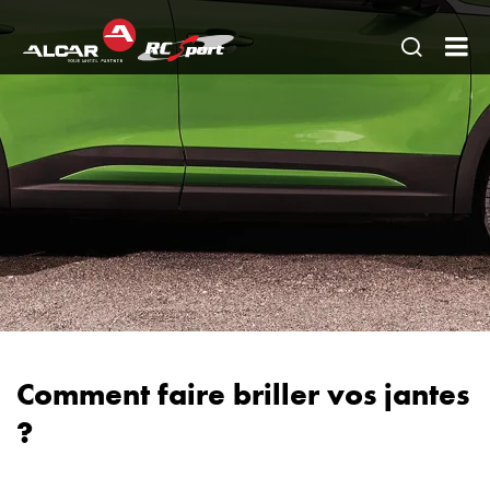
Ouvrir
RC
une
SP
recherc
AL
FR
AE
Comment faire briller vos jantes
?