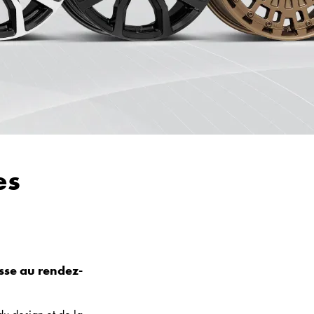
es
sse au rendez-