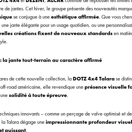
OTZ 4x4
et
DEZENT
,
ALCAR
continue de repousser les limites 
re de jantes. Cet hiver, le groupe présente des nouveautés marqu
nique
se conjugue à une
esthétique affirmée
. Que vous cherc
e, une jante élégante pour un usage quotidien, ou une personnalisa
velles créations fixent de nouveaux standards
en matièr
yle.
 la jante tout-terrain au caractère affirmé
res de cette nouvelle collection, la
DOTZ 4x4 Talara
se disti
e off-road américaine, elle revendique une
présence visuelle f
 une
solidité à toute épreuve
.
techniques innovants – comme un perçage de valve optimisé et des
 – la Talara dégage une
impressionnante profondeur visuel
t puissant
.