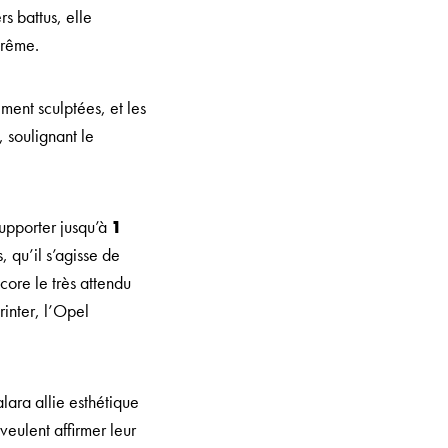
s battus, elle
trême.
ement sculptées, et les
 soulignant le
supporter jusqu’à
1
, qu’il s’agisse de
ore le très attendu
inter, l’Opel
ara allie esthétique
eulent affirmer leur