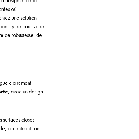
du design et de la
antes où
hiez une solution
tion stylée pour votre
e de robustesse, de
ngue clairement.
orte
, avec un design
 surfaces closes
le
, accentuant son