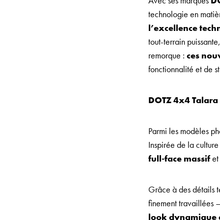
Avec ses marques
D
technologie en matiè
l’excellence tech
tout-terrain puissant
remorque :
ces nou
fonctionnalité et de st
DOTZ 4x4 Talara :
Parmi les modèles pha
Inspirée de la cultur
full-face massif
et
Grâce à des détails 
finement travaillées
look dynamique e