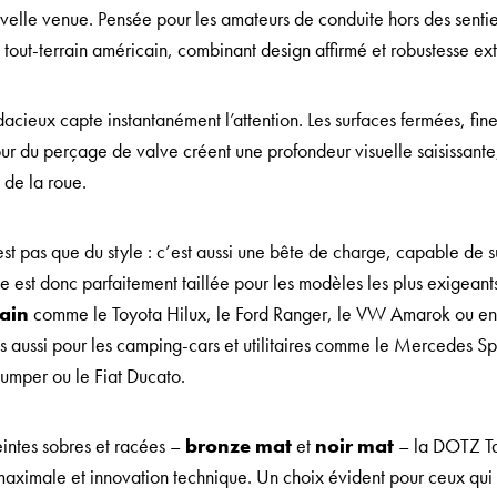
elle venue. Pensée pour les amateurs de conduite hors des sentier
 tout-terrain américain, combinant design affirmé et robustesse ex
dacieux capte instantanément l’attention. Les surfaces fermées, fin
our du perçage de valve créent une profondeur visuelle saisissante,
de la roue.
est pas que du style : c’est aussi une bête de charge, capable de 
le est donc parfaitement taillée pour les modèles les plus exigeants
rain
comme le
Toyota Hilux, le Ford Ranger, le VW Amarok ou enc
 aussi pour les camping-cars et utilitaires comme le Mercedes Spr
umper ou le Fiat Ducato.
eintes sobres et racées –
bronze mat
et
noir mat
– la DOTZ Tal
aximale et innovation technique. Un choix évident pour ceux qui v