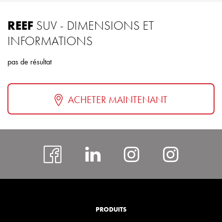
REEF
SUV - DIMENSIONS ET
INFORMATIONS
pas de résultat
ACHETER MAINTENANT
facebook
#
Instagram
insta
rcspor
PRODUITS