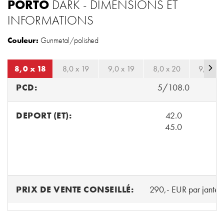
PORTO
DARK - DIMENSIONS ET
INFORMATIONS
Couleur:
Gunmetal/polished
8,0 x 18
8,0 x 19
9,0 x 19
8,0 x 20
9,0 x 2
PCD:
5/108.0
DEPORT (ET):
42.0
45.0
PRIX DE VENTE CONSEILLÉ:
290,- EUR par jante 