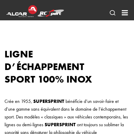
Ouvrir
RC
une
SP
recherc
AL
FR
LIGNE
AE
D’
É
CHAPPEMENT
SPORT 100% INOX
Crée en 1955,
SUPERSPRINT
bénéficie d’un savoir-faire et
d’une gamme sans équivalent dans le domaine de l’échappement
sport. Des modèles « classiques » aux véhicules contemporains, les
lignes ou demi-lignes
SUPERSPRINT
ont toujours su sublimer la
sonorité sans dénaturer la philosophie du véhicule