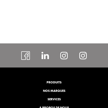
facebook
#
Instagram
insta
rcspor
PRODUITS
NOS MARQUES
SERVICES
A PROPOS DE NOUS