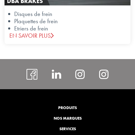
DBA BRAKES
Disques de frein
Plaquettes de frein
Etriers de frein
EN SAVOIR PLUS
facebook
#
Instagram
insta
rcspor
PRODUITS
NOS MARQUES
SERVICES