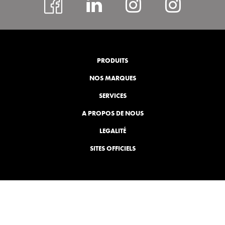
facebook
#
Instagram
insta
rcspor
PRODUITS
NOS MARQUES
SERVICES
A PROPOS DE NOUS
LEGALITÉ
SITES OFFICIELS