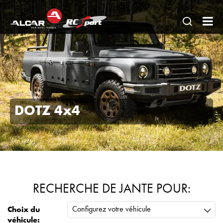
Ouvrir
RC
une
SP
recherc
AL
FR
AE
DOTZ 4x4
RECHERCHE DE JANTE POUR:
Configurez votre véhicule
Choix du
véhicule: